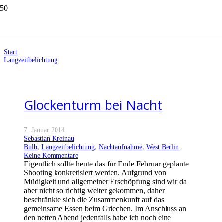
Langzeitbelichtung
Start
Langzeitbelichtung
Glockenturm bei Nacht
7. Januar 2014
Sebastian Kreinau
Bulb
,
Langzeitbelichtung
,
Nachtaufnahme
,
West Berlin
Keine Kommentare
Eigentlich sollte heute das für Ende Februar geplante
Shooting konkretisiert werden. Aufgrund von
Müdigkeit und allgemeiner Erschöpfung sind wir da
aber nicht so richtig weiter gekommen, daher
beschränkte sich die Zusammenkunft auf das
gemeinsame Essen beim Griechen. Im Anschluss an
den netten Abend jedenfalls habe ich noch eine