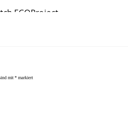
utch ECOProject,
sind mit
*
markiert